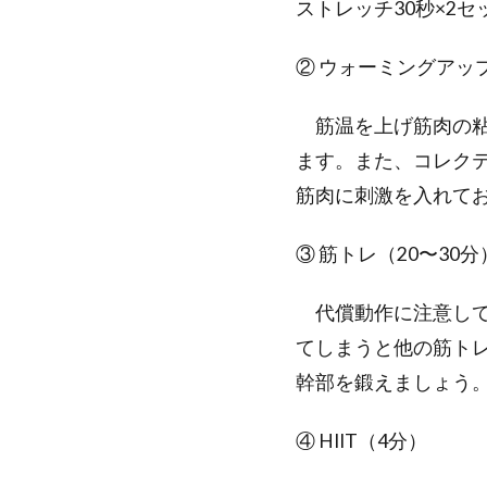
ストレッチ30秒×2
② ウォーミングアッ
筋温を上げ筋肉の粘
ます。また、コレク
筋肉に刺激を入れて
③ 筋トレ（20〜30分
代償動作に注意して
てしまうと他の筋ト
幹部を鍛えましょう
④ HIIT（4分）