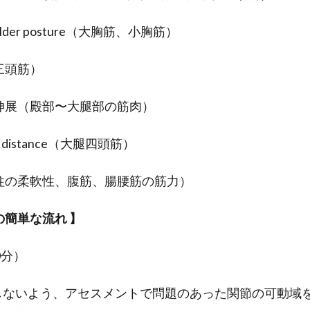
shoulder posture（大胸筋、小胸筋）
三頭筋）
伸展（殿部〜大腿部の筋肉）
ock distance（大腿四頭筋）
柱の柔軟性、腹筋、腸腰筋の筋力）
の簡単な流れ 】
0分）
ないよう、アセスメントで問題のあった関節の可動域