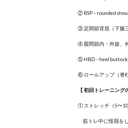
② RSP – rounded 
③ 足関節背屈（下腿
④ 股関節内・外旋、
⑤ HBD – heel butt
⑥ ロールアップ（脊
【 初回トレーニング
① ストレッチ（5〜1
筋トレ中に怪我をし