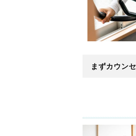
– 初回
の流れ
–
1.1.1.1
Step １
1.1.1.2
Step ２
まずカウン
1.1.1.3
Step ３
1.1.1.4
Step ４
1.1.2
– メニ
ューの
概要 –