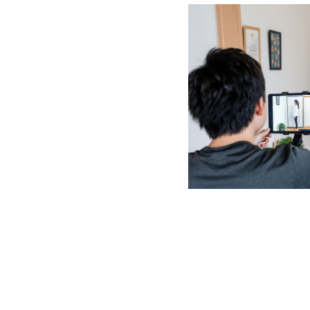
オスス
メ –
2.1.3
– 基本
的なサ
ービス
内容 –
2.1.4
– 料金
（税
込）-
3
姿
勢&
不
調
改