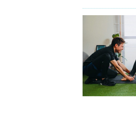
善
コ
ー
ス
3.1.1
– コー
ス内容
（40分
間）-
3.1.2
– こん
な方に
オスス
メ –
3.1.3
– 基本
的なサ
ービス