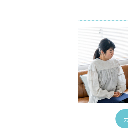
内容 –
3.1.4
– 料金
（税
込）-
4
短
期
集
中
ダ
イ
エ
ッ
ト
コ
ー
ス