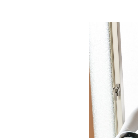
ー
1.1
まず
カウ
ンセ
リン
グと
お試
しト
レー
ニン
グを
受け
て頂
いて
おり
ます
1.1.1