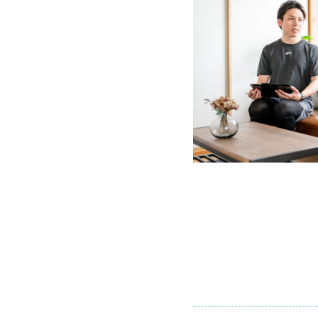
2
ス
タ
イ
ル
改
善
コ
ー
ス
2.1.1
– コー
ス内容
（50分
間）-
2.1.2
– こん
な方に