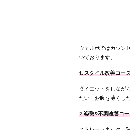
4.1.1
– コー
スの内
容（週
1回の
トレー
ウェルボではカウン
ニング
いております。
と毎日
の食事
指導）
1. スタイル改善コー
–
4.1.2
ダイエットをしなが
– こん
たい、お腹を薄くし
な方に
オスス
2. 姿勢&不調改善コ
メ –
4.1.3
ストレートネック、